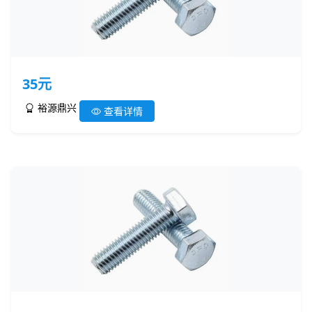
35元
裕源鼎兴
查看详情