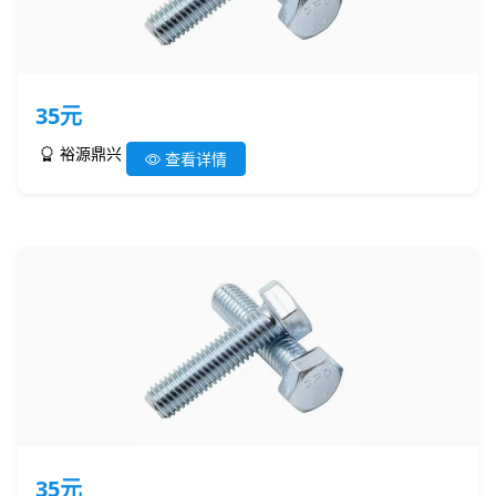
35元
裕源鼎兴
查看详情
35元