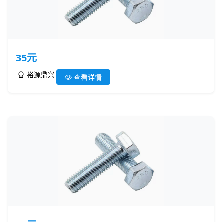
35元
裕源鼎兴
查看详情