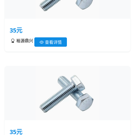
35元
裕源鼎兴
查看详情
35元