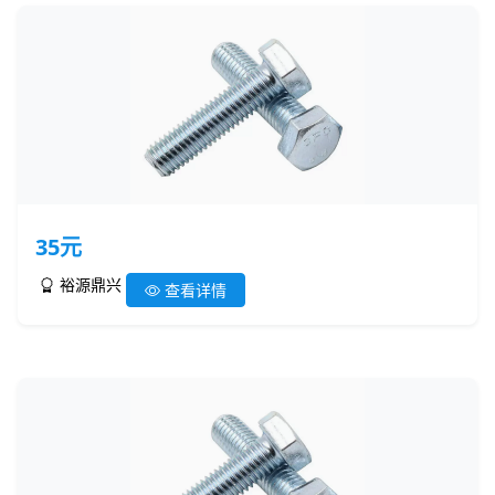
35元
裕源鼎兴
查看详情