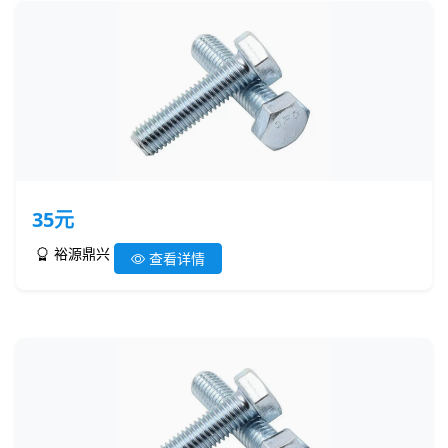
35元
裕源鼎兴
查看详情