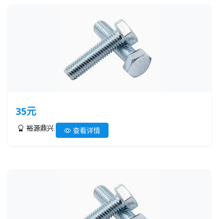
35元
裕源鼎兴
查看详情