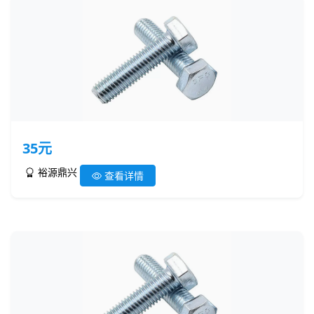
35元
裕源鼎兴
查看详情