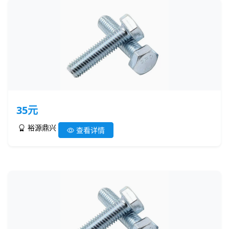
35元
裕源鼎兴
查看详情