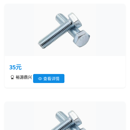
35元
裕源鼎兴
查看详情