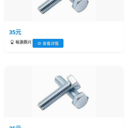
35元
裕源鼎兴
查看详情