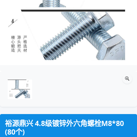
裕源鼎兴 4.8级镀锌外六角螺栓M8*80
(80个)