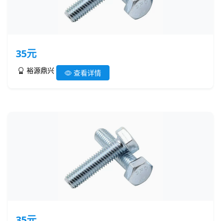
35元
裕源鼎兴
查看详情
35元