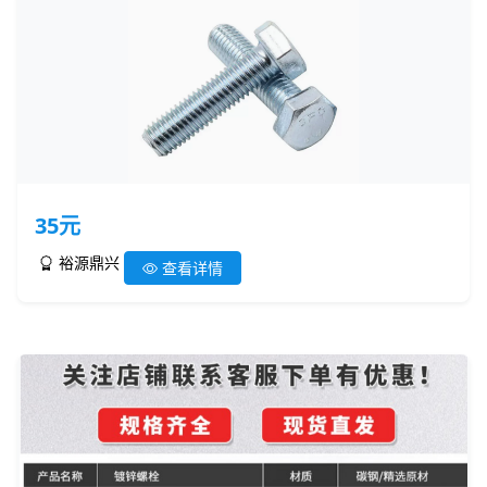
35元
裕源鼎兴
查看详情