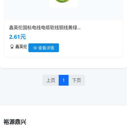
鑫英伦国标电线电缆软线铜线黄绿...
2.61元
鑫英伦
查看详情
上页
1
下页
裕源鼎兴