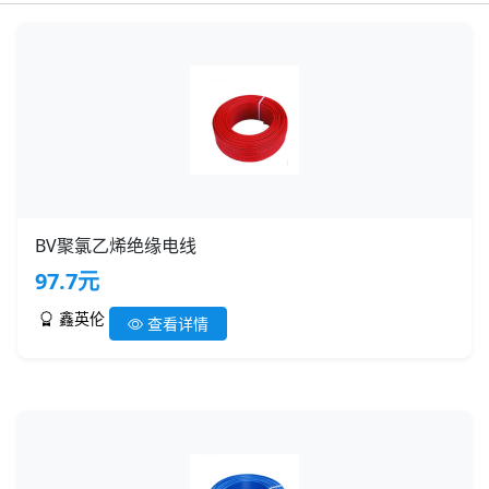
BV聚氯乙烯绝缘电线
97.7元
鑫英伦
查看详情