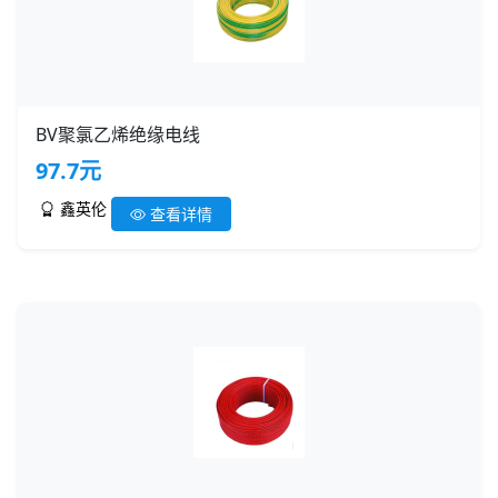
BV聚氯乙烯绝缘电线
97.7元
鑫英伦
查看详情