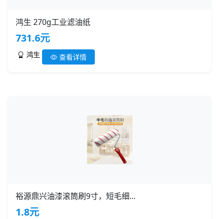
鸿生 270g工业滤油纸
731.6元
鸿生
查看详情
裕源鼎兴油漆滚筒刷9寸，短毛细...
1.8元