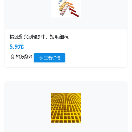
裕源鼎兴刷辊9寸，短毛细棍
5.9元
裕源鼎兴
查看详情