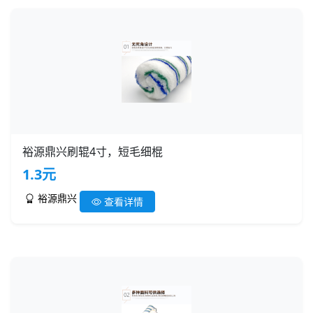
裕源鼎兴刷辊4寸，短毛细棍
1.3元
裕源鼎兴
查看详情