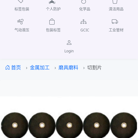
标签包装
个人防护
化学品
清洁用品
气动液压
包装标签
GCIC
工业管材
Login
首页
金属加工
磨具磨料
切割片